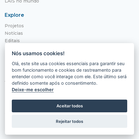
LAIS no mundo
Explore
Projetos
Notícias
Editais
NITS
Nós usamos cookies!
Localização
Olá, este site usa cookies essenciais para garantir seu
bom funcionamento e cookies de rastreamento para
Hospital Universitário Onofre Lopes - HUOL
entender como você interage com ele. Este último será
Av. Nilo Peçanha, 620 - Petrópolis
definido somente após o consentimento.
Natal - RN, 59012-300
Deixe-me escolher
Aceitar todos
Rejeitar todos
2026 © LAIS (HUOL). Todos os direitos
reservados.