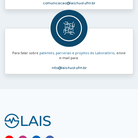
comunicacao
@lais.huol.ufrn.br
Para falar sobre
patentes, parcerias e projetos do Laboratório
, envie
e‑mail para:
nits
@lais.huol.ufrn.br