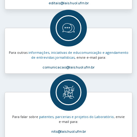
editais
@lais.huol.ufrn.br
Para outras
informações, iniciativas de educomunicação e agendamento
de entrevistas jornalísticas
, envie e‑mail para:
comunicacao
@lais.huol.ufrn.br
Para falar sobre
patentes, parcerias e projetos do Laboratório
, envie
e‑mail para:
nits
@lais.huol.ufrn.br