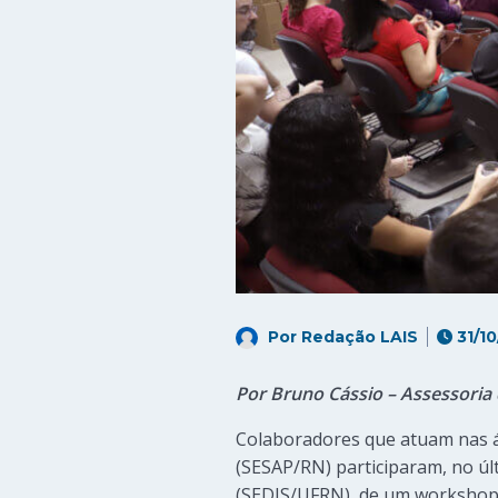
Por
Redação LAIS
31/10
Por Bruno Cássio – Assessori
Colaboradores que atuam nas ár
(SESAP/RN) participaram, no últ
(SEDIS/UFRN), de um workshop 