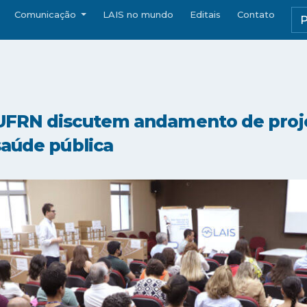
Comunicação
LAIS no mundo
Editais
Contato
UFRN discutem andamento de proje
 saúde pública