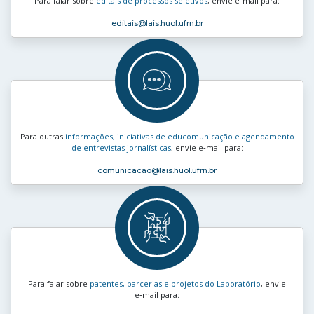
Para falar sobre
editais de processos seletivos
, envie e‑mail para:
editais
@lais.huol.ufrn.br
Para outras
informações, iniciativas de educomunicação e agendamento
de entrevistas jornalísticas
, envie e‑mail para:
comunicacao
@lais.huol.ufrn.br
Para falar sobre
patentes, parcerias e projetos do Laboratório
, envie
e‑mail para: