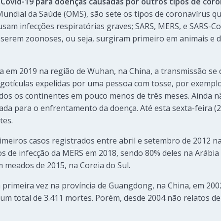
a Covid-19 para doenças causadas por outros tipos de cor
undial da Saúde (OMS), são sete os tipos de coronavírus q
usam infecções respiratórias graves; SARS, MERS, e SARS-Co
 serem zoonoses, ou seja, surgiram primeiro em animais e 
a em 2019 na região de Wuhan, na China, a transmissão se 
gotículas expelidas por uma pessoa com tosse, por exemplo
odos os continentes em pouco menos de três meses. Ainda
ada para o enfrentamento da doença. Até esta sexta-feira (2
tes.
imeiros casos registrados entre abril e setembro de 2012 na
s de infecção da MERS em 2018, sendo 80% deles na Arábia 
 meados de 2015, na Coreia do Sul.
a primeira vez na província de Guangdong, na China, em 2002.
um total de 3.411 mortes. Porém, desde 2004 não relatos de