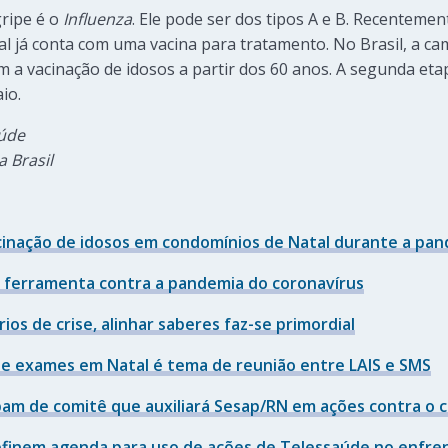
gripe é o
Influenza
. Ele pode ser dos tipos A e B. Recentem
al já conta com uma vacina para tratamento. No Brasil, a 
m a vacinação de idosos a partir dos 60 anos. A segunda eta
io.
aúde
a Brasil
acinação de idosos em condomínios de Natal durante a pa
 ferramenta contra a pandemia do coronavírus
ios de crise, alinhar saberes faz-se primordial
de exames em Natal é tema de reunião entre LAIS e SMS
pam de comitê que auxiliará Sesap/RN em ações contra o 
definem agenda para uso de ações de Telessaúde no enfr