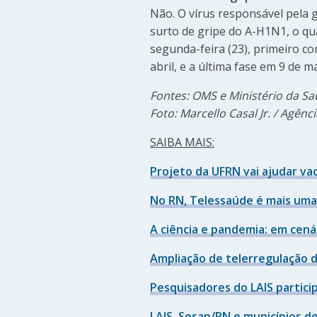
Não. O vírus responsável pela 
surto de gripe do A-H1N1, o qu
segunda-feira (23), primeiro co
abril, e a última fase em 9 de ma
Fontes: OMS e Ministério da S
Foto: Marcello Casal Jr. / Agênci
SAIBA MAIS:
Projeto da UFRN vai ajudar v
No RN, Telessaúde é mais uma
A ciência e pandemia: em cenár
Ampliação de telerregulação 
Pesquisadores do LAIS partici
LAIS, Sesap/RN e municípios 