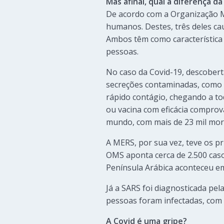
Mas afinal, qual a diferença d
De acordo com a Organização M
humanos. Destes, três deles ca
Ambos têm como característica
pessoas.
No caso da Covid-19, descobert
secreções contaminadas, como 
rápido contágio, chegando a t
ou vacina com eficácia comprov
mundo, com mais de 23 mil mor
A MERS, por sua vez, teve os pr
OMS aponta cerca de 2.500 caso
Península Arábica aconteceu em
Já a SARS foi diagnosticada pel
pessoas foram infectadas, com 
A Covid é uma gripe?