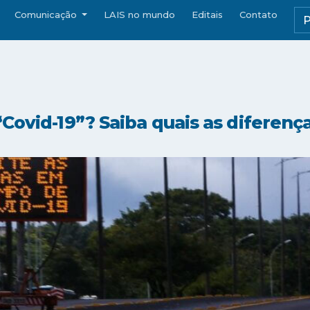
Comunicação
LAIS no mundo
Editais
Contato
Covid-19”? Saiba quais as diferenç