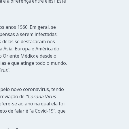
l é a diferença entre eles? Este
os anos 1960. Em geral, se
pensas a serem infectadas.
s delas se destacaram nos
a Ásia, Europa e América do
o Oriente Médio; e desde o
dias e que atinge todo o mundo.
rus”.
 pelo novo coronavírus, tendo
breviação de
“Corona Virus
ere-se ao ano na qual ela foi
eto de falar é “a Covid-19”, que