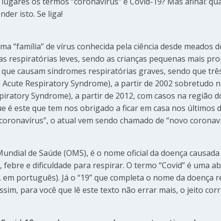
 lugares os termos “coronavírus” e Covid-19? Mas afinal: qua
nder isto. Se liga!
a “família” de vírus conhecida pela ciência desde meados d
 respiratórias leves, sendo as crianças pequenas mais pro
 que causam síndromes respiratórias graves, sendo que trê
e Acute Respiratory Syndrome), a partir de 2002 sobretudo n
piratory Syndrome), a partir de 2012, com casos na região d
ue é este que tem nos obrigado a ficar em casa nos últimos 
 “coronavírus”, o atual vem sendo chamado de “novo coronaví
undial de Saúde (OMS), é o nome oficial da doença causada
 febre e dificuldade para respirar. O termo “Covid” é uma a
em português). Já o “19” que completa o nome da doença ref
Assim, para você que lê este texto não errar mais, o jeito corr