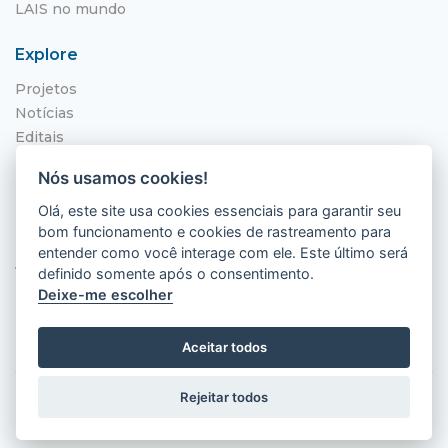
LAIS no mundo
Explore
Projetos
Notícias
Editais
NITS
Nós usamos cookies!
Localização
Olá, este site usa cookies essenciais para garantir seu
bom funcionamento e cookies de rastreamento para
Hospital Universitário Onofre Lopes - HUOL
entender como você interage com ele. Este último será
Av. Nilo Peçanha, 620 - Petrópolis
definido somente após o consentimento.
Natal - RN, 59012-300
Deixe-me escolher
Aceitar todos
Rejeitar todos
2026 © LAIS (HUOL). Todos os direitos
reservados.