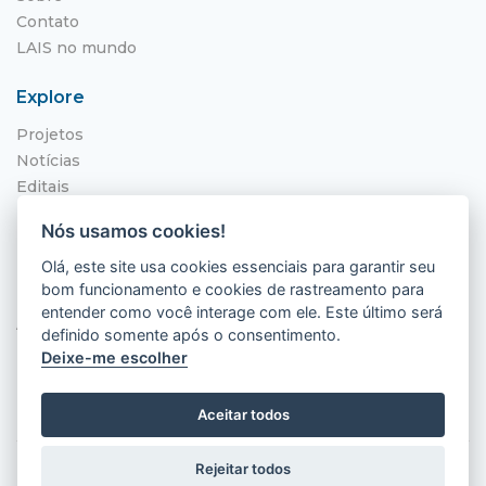
Contato
LAIS no mundo
Explore
Projetos
Notícias
Editais
NITS
Nós usamos cookies!
Localização
Olá, este site usa cookies essenciais para garantir seu
bom funcionamento e cookies de rastreamento para
Hospital Universitário Onofre Lopes - HUOL
entender como você interage com ele. Este último será
Av. Nilo Peçanha, 620 - Petrópolis
definido somente após o consentimento.
Natal - RN, 59012-300
Deixe-me escolher
Aceitar todos
Rejeitar todos
2026 © LAIS (HUOL). Todos os direitos