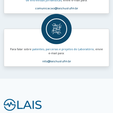
de entrevistas jornalísticas
, envie e‑mail para:
comunicacao
@lais.huol.ufrn.br
Para falar sobre
patentes, parcerias e projetos do Laboratório
, envie
e‑mail para:
nits
@lais.huol.ufrn.br