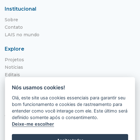
Institucional
Sobre
Contato
LAIS no mundo
Explore
Projetos
Notícias
Editais
NITS
Nós usamos cookies!
Localização
Olá, este site usa cookies essenciais para garantir seu
bom funcionamento e cookies de rastreamento para
Hospital Universitário Onofre Lopes - HUOL
entender como você interage com ele. Este último será
Av. Nilo Peçanha, 620 - Petrópolis
definido somente após o consentimento.
Natal - RN, 59012-300
Deixe-me escolher