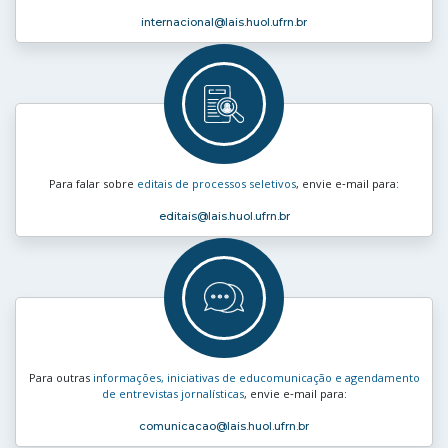
internacional
@lais.huol.ufrn.br
Para falar sobre
editais de processos seletivos
, envie e‑mail para:
editais
@lais.huol.ufrn.br
Para outras
informações, iniciativas de educomunicação e agendamento
de entrevistas jornalísticas
, envie e‑mail para:
comunicacao
@lais.huol.ufrn.br