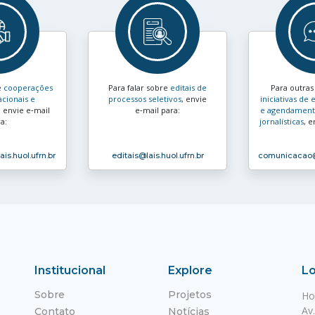
e
cooperações
Para falar sobre
editais de
Para outra
acionais e
processos seletivos
, envie
iniciativas d
, envie e‑mail
e‑mail para:
e agendamento
a:
jornalísticas
, e
ais.huol.ufrn.br
editais
@lais.huol.ufrn.br
comunicacao
Institucional
Explore
Lo
Sobre
Projetos
Ho
Av
Contato
Notícias