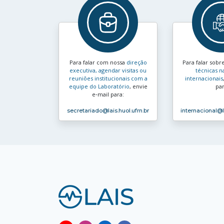
Para falar com nossa
direção
Para falar sobr
executiva, agendar visitas ou
técnicas n
reuniões institucionais com a
internacionais
equipe do Laboratório
, envie
par
e‑mail para:
secretariado
@lais.huol.ufrn.br
internacional
@l