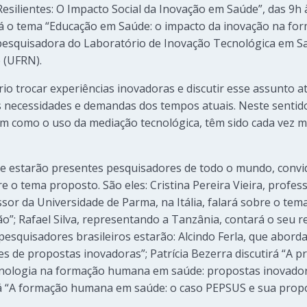
esilientes: O Impacto Social da Inovação em Saúde”, das 9h 
á o tema “Educação em Saúde: o impacto da inovação na f
pesquisadora do Laboratório de Inovação Tecnológica em Sa
 (UFRN).
rio trocar experiências inovadoras e discutir esse assunto
s necessidades e demandas dos tempos atuais. Neste sentid
m como o uso da mediação tecnológica, têm sido cada vez ma
e estarão presentes pesquisadores de todo o mundo, convi
e o tema proposto. São eles: Cristina Pereira Vieira, profe
ssor da Universidade de Parma, na Itália, falará sobre o te
o”; Rafael Silva, representando a Tanzânia, contará o seu r
esquisadores brasileiros estarão: Alcindo Ferla, que abord
es de propostas inovadoras”; Patrícia Bezerra discutirá “A 
cnologia na formação humana em saúde: propostas inovadora
 “A formação humana em saúde: o caso PEPSUS e sua propo