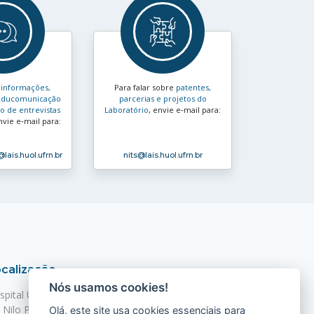
s
informações,
Para falar sobre
patentes,
e educomunicação
parcerias e projetos do
 de entrevistas
Laboratório
, envie e‑mail para:
nvie e‑mail para:
@lais.huol.ufrn.br
nits
@lais.huol.ufrn.br
calização
Nós usamos cookies!
spital Universitário Onofre Lopes - HUOL
. Nilo Peçanha, 620 - Petrópolis
Olá, este site usa cookies essenciais para