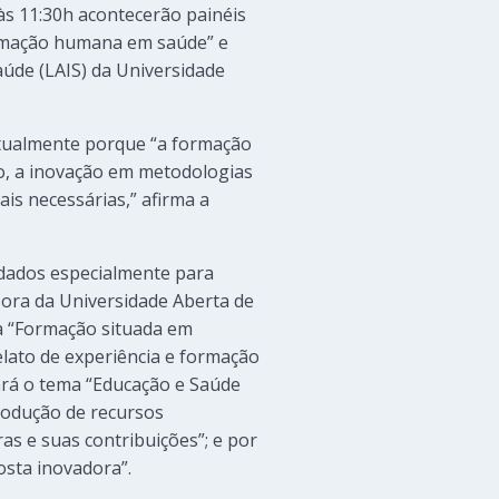
às 11:30h acontecerão painéis
ormação humana em saúde” e
úde (LAIS) da Universidade
 atualmente porque “a formação
o, a inovação em metodologias
is necessárias,” afirma a
dados especialmente para
ssora da Universidade Aberta de
ma “Formação situada em
elato de experiência e formação
ará o tema “Educação e Saúde
produção de recursos
s e suas contribuições”; e por
sta inovadora”.