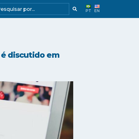
PT
EN
é discutido em