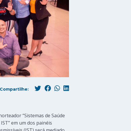
Compartilhe:
norteador “Sistemas de Saúde
s IST” em um dos painéis
smissíveis (IST) será mediado