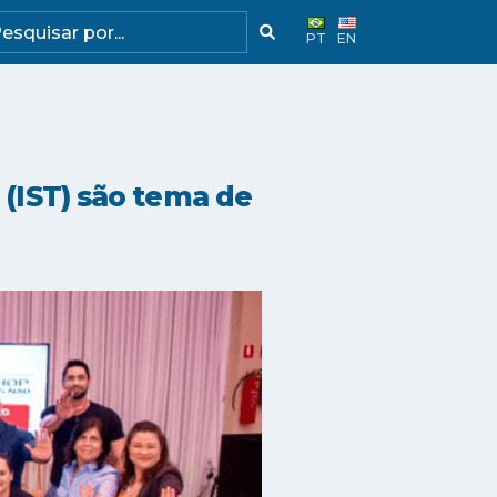
PT
EN
 (IST) são tema de