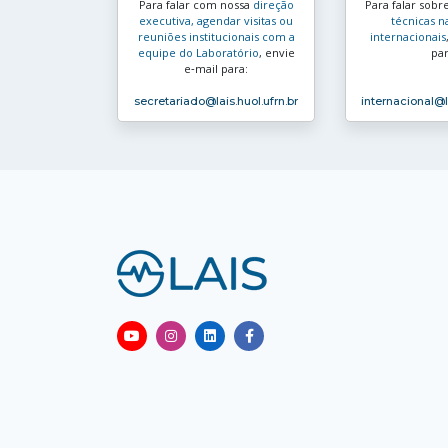
Para falar com nossa
direção
Para falar sobr
executiva, agendar visitas ou
técnicas n
reuniões institucionais com a
internacionais
equipe do Laboratório
, envie
par
e‑mail para:
secretariado
@lais.huol.ufrn.br
internacional
@l