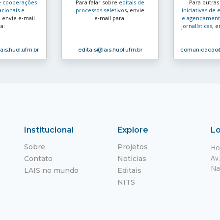
e
cooperações
Para falar sobre
editais de
Para outra
acionais e
processos seletivos
, envie
iniciativas d
, envie e‑mail
e‑mail para:
e agendamento
a:
jornalísticas
, e
ais.huol.ufrn.br
editais
@lais.huol.ufrn.br
comunicacao
Institucional
Explore
Lo
Sobre
Projetos
Ho
Av
Contato
Notícias
Na
LAIS no mundo
Editais
NITS