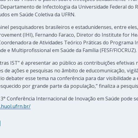
 Departamento de Infectologia da Universidade Federal do 
udos em Saúde Coletiva da UFRN.
inel pesquisadores brasileiros e estadunidenses, entre eles
rovement (IHI), Fernando Faraco, Diretor do Institute for H
, Coordenadora de Atividades Teórico Práticas do Programa I
de e Multiprofissional em Saúde da Família (FESF/FIOCRUZ).
outras IST” é apresentar ao público as contribuições efetivas n
avés de ações e pesquisas no âmbito de educomunicação, vigi
o debater esse tema na conferência para dar visibilidade a
esquecido por grande parte da população,” finaliza a pesqui
a 3° Conferência Internacional de Inovação em Saúde pode ser
.huol.ufrn.br/