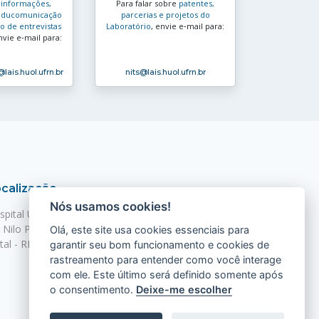
s
informações,
Para falar sobre
patentes,
e educomunicação
parcerias e projetos do
 de entrevistas
Laboratório
, envie e‑mail para:
nvie e‑mail para:
@lais.huol.ufrn.br
nits
@lais.huol.ufrn.br
calização
Nós usamos cookies!
spital Universitário Onofre Lopes - HUOL
. Nilo Peçanha, 620 - Petrópolis
Olá, este site usa cookies essenciais para
tal - RN, 59012-300
garantir seu bom funcionamento e cookies de
rastreamento para entender como você interage
com ele. Este último será definido somente após
o consentimento.
Deixe-me escolher