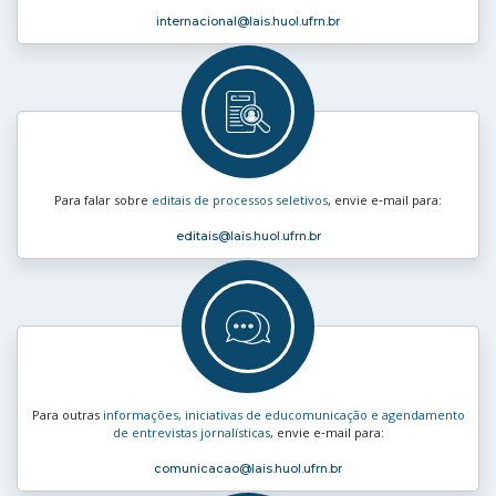
internacional
@lais.huol.ufrn.br
Para falar sobre
editais de processos seletivos
, envie e‑mail para:
editais
@lais.huol.ufrn.br
Para outras
informações, iniciativas de educomunicação e agendamento
de entrevistas jornalísticas
, envie e‑mail para:
comunicacao
@lais.huol.ufrn.br