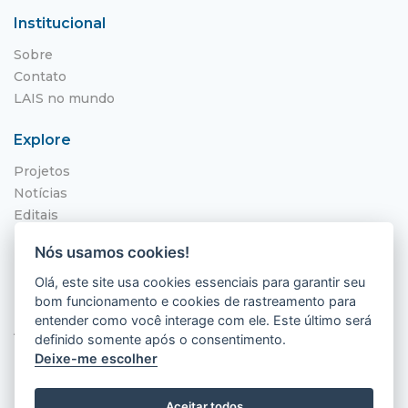
Institucional
Sobre
Contato
LAIS no mundo
Explore
Projetos
Notícias
Editais
NITS
Nós usamos cookies!
Localização
Olá, este site usa cookies essenciais para garantir seu
bom funcionamento e cookies de rastreamento para
Hospital Universitário Onofre Lopes - HUOL
entender como você interage com ele. Este último será
Av. Nilo Peçanha, 620 - Petrópolis
definido somente após o consentimento.
Natal - RN, 59012-300
Deixe-me escolher
Aceitar todos