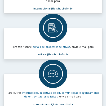
e‑mail para:
internacional
@lais.huol.ufrn.br
Para falar sobre
editais de processos seletivos
, envie e‑mail para:
editais
@lais.huol.ufrn.br
Para outras
informações, iniciativas de educomunicação e agendamento
de entrevistas jornalísticas
, envie e‑mail para:
comunicacao
@lais.huol.ufrn.br