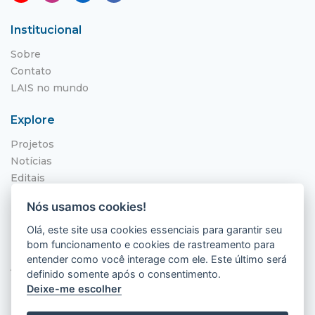
Institucional
Sobre
Contato
LAIS no mundo
Explore
Projetos
Notícias
Editais
NITS
Nós usamos cookies!
Localização
Olá, este site usa cookies essenciais para garantir seu
bom funcionamento e cookies de rastreamento para
Hospital Universitário Onofre Lopes - HUOL
entender como você interage com ele. Este último será
Av. Nilo Peçanha, 620 - Petrópolis
definido somente após o consentimento.
Natal - RN, 59012-300
Deixe-me escolher