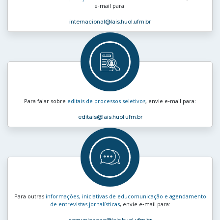
e‑mail para:
internacional
@lais.huol.ufrn.br
Para falar sobre
editais de processos seletivos
, envie e‑mail para:
editais
@lais.huol.ufrn.br
Para outras
informações, iniciativas de educomunicação e agendamento
de entrevistas jornalísticas
, envie e‑mail para:
comunicacao
@lais.huol.ufrn.br