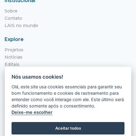
Institucional
Sobre
Contato
LAIS no mundo
Explore
Projetos
Notícias
Editais
NITS
Nós usamos cookies!
Localização
Olá, este site usa cookies essenciais para garantir seu
bom funcionamento e cookies de rastreamento para
Hospital Universitário Onofre Lopes - HUOL
entender como você interage com ele. Este último será
Av. Nilo Peçanha, 620 - Petrópolis
definido somente após o consentimento.
Natal - RN, 59012-300
Deixe-me escolher
Aceitar todos