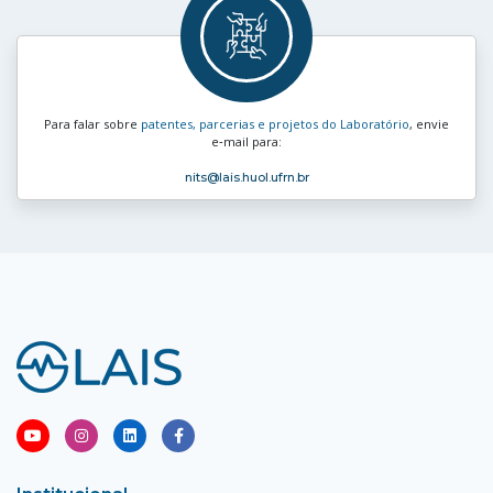
Para falar sobre
patentes, parcerias e projetos do Laboratório
, envie
e‑mail para:
nits
@lais.huol.ufrn.br