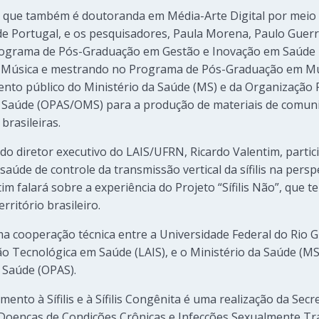
, que também é doutoranda em Média-Arte Digital por meio
e Portugal, e os pesquisadores, Paula Morena, Paulo Guerr
Programa de Pós-Graduação em Gestão e Inovação em Saúde
de Música e mestrando no Programa de Pós-Graduação em M
ento público do Ministério da Saúde (MS) e da Organização
 Saúde (OPAS/OMS) para a produção de materiais de comun
 brasileiras.
z do diretor executivo do LAIS/UFRN, Ricardo Valentim, part
 saúde de controle da transmissão vertical da sífilis na persp
tim falará sobre a experiência do Projeto “Sífilis Não”, que
rritório brasileiro.
 uma cooperação técnica entre a Universidade Federal do Rio
o Tecnológica em Saúde (LAIS), e o Ministério da Saúde (MS
 Saúde (OPAS).
nto à Sífilis e à Sífilis Congênita é uma realização da Secr
oenças de Condições Crônicas e Infecções Sexualmente Tr