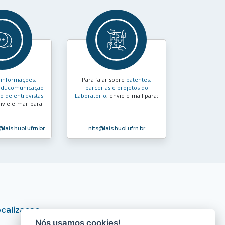
s
informações,
Para falar sobre
patentes,
e educomunicação
parcerias e projetos do
 de entrevistas
Laboratório
, envie e‑mail para:
nvie e‑mail para:
@lais.huol.ufrn.br
nits
@lais.huol.ufrn.br
calização
Nós usamos cookies!