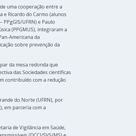
 de uma cooperação entre a
a e Ricardo do Carmo (alunos
 – PPgGIS/UFRN) e Paulo
úsica (PPGMUS), integraram a
 Pan-Americana da
icação sobre prevenção da
icipar da mesa redonda que
ectiva das Sociedades científicas
 tem contribuído com a redução
 Grande do Norte (UFRN), por
), em parceria com a
etaria de Vigilância em Saúde,
ansmissíveis (DCCI/SVS/MS) e