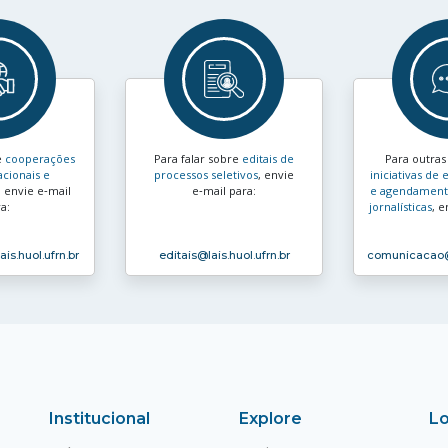
e
cooperações
Para falar sobre
editais de
Para outra
acionais e
processos seletivos
, envie
iniciativas d
, envie e‑mail
e‑mail para:
e agendamento
a:
jornalísticas
, e
ais.huol.ufrn.br
editais
@lais.huol.ufrn.br
comunicacao
Institucional
Explore
Lo