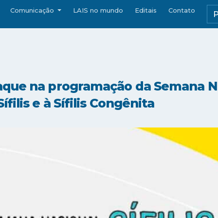
Comunicação
LAIS no mundo
Editais
Contato
aque na programação da Semana N
ilis e à Sífilis Congênita