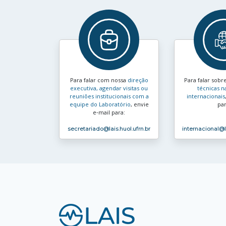
Para falar com nossa
direção
Para falar sobr
executiva, agendar visitas ou
técnicas n
reuniões institucionais com a
internacionais
equipe do Laboratório
, envie
par
e‑mail para:
secretariado
@lais.huol.ufrn.br
internacional
@l