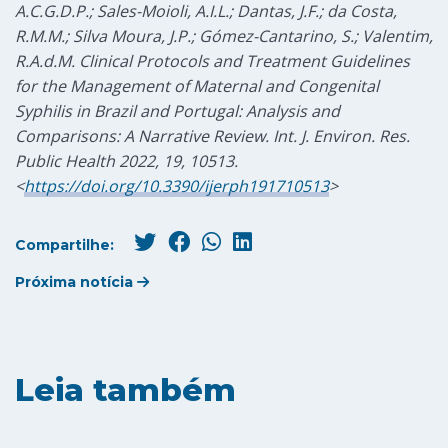
A.C.G.D.P.; Sales-Moioli, A.I.L.; Dantas, J.F.; da Costa,
R.M.M.; Silva Moura, J.P.; Gómez-Cantarino, S.; Valentim,
R.A.d.M. Clinical Protocols and Treatment Guidelines
for the Management of Maternal and Congenital
Syphilis in Brazil and Portugal: Analysis and
Comparisons: A Narrative Review. Int. J. Environ. Res.
Public Health 2022, 19, 10513.
<
https://doi.org/10.3390/ijerph191710513
>
Compartilhe:
Próxima notícia
Leia também