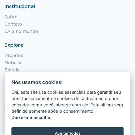
Institucional
Sobre
Contato
LAIS no mundo
Explore
Projetos
Notícias
Editais
NITS
Nós usamos cookies!
Localização
Olá, este site usa cookies essenciais para garantir seu
bom funcionamento e cookies de rastreamento para
Hospital Universitário Onofre Lopes - HUOL
entender como você interage com ele. Este último será
Av. Nilo Peçanha, 620 - Petrópolis
definido somente após o consentimento.
Natal - RN, 59012-300
Deixe-me escolher
Aceitar todos