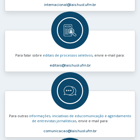
internacional
@lais.huol.ufrn.br
Para falar sobre
editais de processos seletivos
, envie e‑mail para:
editais
@lais.huol.ufrn.br
Para outras
informações, iniciativas de educomunicação e agendamento
de entrevistas jornalísticas
, envie e‑mail para:
comunicacao
@lais.huol.ufrn.br