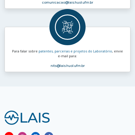
comunicacao
@lais.huol.ufrn.br
Para falar sobre
patentes, parcerias e projetos do Laboratório
, envie
e‑mail para:
nits
@lais.huol.ufrn.br