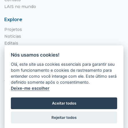
LAIS no mundo
Explore
Projetos
Notícias
Editais
NITS
Nós usamos cookies!
Localização
Olá, este site usa cookies essenciais para garantir seu
bom funcionamento e cookies de rastreamento para
Hospital Universitário Onofre Lopes - HUOL
entender como você interage com ele. Este último será
Av. Nilo Peçanha, 620 - Petrópolis
definido somente após o consentimento.
Natal - RN, 59012-300
Deixe-me escolher
Aceitar todos
Rejeitar todos
2026 © LAIS (HUOL). Todos os direitos
reservados.