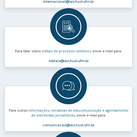
internacional
@lais.huol.ufrn.br
Para falar sobre
editais de processos seletivos
, envie e‑mail para:
editais
@lais.huol.ufrn.br
Para outras
informações, iniciativas de educomunicação e agendamento
de entrevistas jornalísticas
, envie e‑mail para:
comunicacao
@lais.huol.ufrn.br