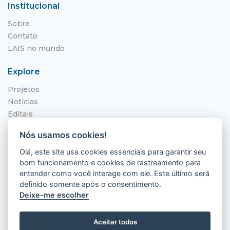
Institucional
Sobre
Contato
LAIS no mundo
Explore
Projetos
Notícias
Editais
NITS
Nós usamos cookies!
Localização
Olá, este site usa cookies essenciais para garantir seu
bom funcionamento e cookies de rastreamento para
Hospital Universitário Onofre Lopes - HUOL
entender como você interage com ele. Este último será
Av. Nilo Peçanha, 620 - Petrópolis
definido somente após o consentimento.
Natal - RN, 59012-300
Deixe-me escolher
Aceitar todos