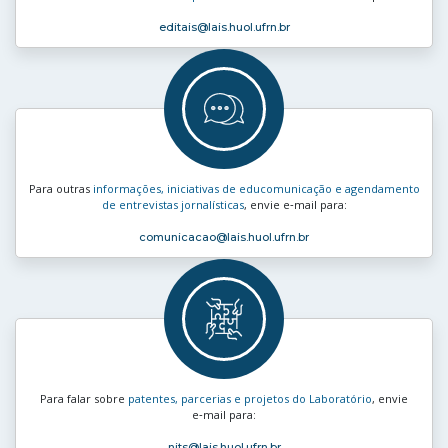
editais
@lais.huol.ufrn.br
Para outras
informações, iniciativas de educomunicação e agendamento
de entrevistas jornalísticas
, envie e‑mail para:
comunicacao
@lais.huol.ufrn.br
Para falar sobre
patentes, parcerias e projetos do Laboratório
, envie
e‑mail para:
nits
@lais.huol.ufrn.br