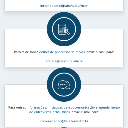
internacional
@lais.huol.ufrn.br
Para falar sobre
editais de processos seletivos
, envie e‑mail para:
editais
@lais.huol.ufrn.br
Para outras
informações, iniciativas de educomunicação e agendamento
de entrevistas jornalísticas
, envie e‑mail para:
comunicacao
@lais.huol.ufrn.br