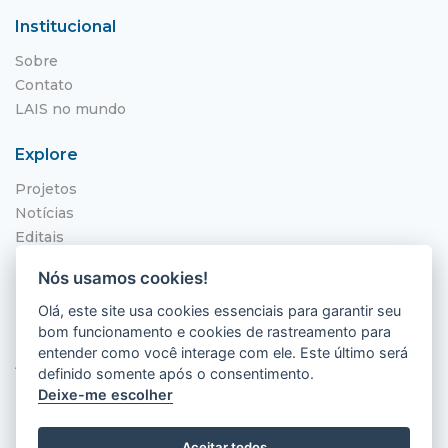
Institucional
Sobre
Contato
LAIS no mundo
Explore
Projetos
Notícias
Editais
NITS
Nós usamos cookies!
Localização
Olá, este site usa cookies essenciais para garantir seu
bom funcionamento e cookies de rastreamento para
Hospital Universitário Onofre Lopes - HUOL
entender como você interage com ele. Este último será
Av. Nilo Peçanha, 620 - Petrópolis
definido somente após o consentimento.
Natal - RN, 59012-300
Deixe-me escolher
Aceitar todos