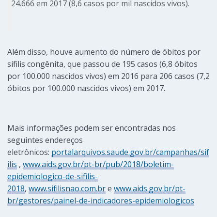
24.666 em 2017 (8,6 casos por mil nascidos vivos).
Além disso, houve aumento do número de óbitos por
sífilis congênita, que passou de 195 casos (6,8 óbitos
por 100.000 nascidos vivos) em 2016 para 206 casos (7,2
óbitos por 100.000 nascidos vivos) em 2017.
Mais informações podem ser encontradas nos
seguintes endereços
eletrônicos:
portalarquivos.saude.gov.br/campanhas/sif
ilis
,
www.aids.gov.br/pt-br/pub/2018/boletim-
epidemiologico-de-sifilis-
2018
,
www.sifilisnao.com.br
e
www.aids.gov.br/pt-
br/gestores/painel-de-indicadores-epidemiologicos