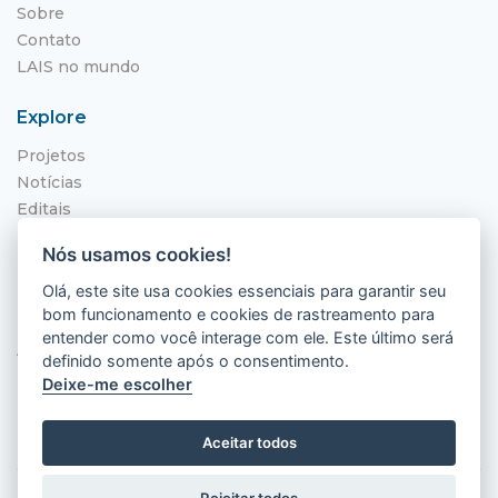
Sobre
Contato
LAIS no mundo
Explore
Projetos
Notícias
Editais
NITS
Nós usamos cookies!
Localização
Olá, este site usa cookies essenciais para garantir seu
bom funcionamento e cookies de rastreamento para
Hospital Universitário Onofre Lopes - HUOL
entender como você interage com ele. Este último será
Av. Nilo Peçanha, 620 - Petrópolis
definido somente após o consentimento.
Natal - RN, 59012-300
Deixe-me escolher
Aceitar todos
Rejeitar todos