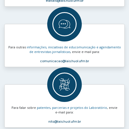
editais
@lais.huol.ufrn.br
Para outras
informações, iniciativas de educomunicação e agendamento
de entrevistas jornalísticas
, envie e‑mail para:
comunicacao
@lais.huol.ufrn.br
Para falar sobre
patentes, parcerias e projetos do Laboratório
, envie
e‑mail para:
nits
@lais.huol.ufrn.br