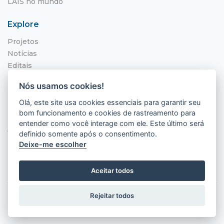
LAIS no mundo
Explore
Projetos
Notícias
Editais
NITS
Nós usamos cookies!
Localização
Olá, este site usa cookies essenciais para garantir seu
bom funcionamento e cookies de rastreamento para
Hospital Universitário Onofre Lopes - HUOL
entender como você interage com ele. Este último será
Av. Nilo Peçanha, 620 - Petrópolis
definido somente após o consentimento.
Natal - RN, 59012-300
Deixe-me escolher
Aceitar todos
Rejeitar todos
2026 © LAIS (HUOL). Todos os direitos
reservados.