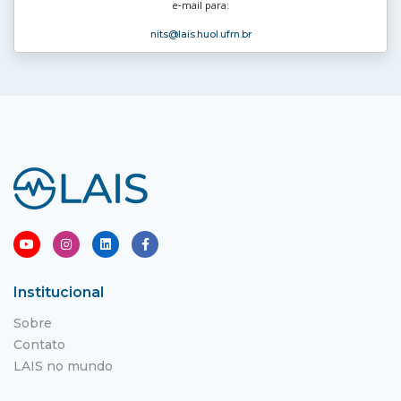
e‑mail para:
nits
@lais.huol.ufrn.br
Institucional
Sobre
Contato
LAIS no mundo