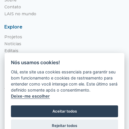
Contato
LAIS no mundo
Explore
Projetos
Notícias
Editais
NITS
Nós usamos cookies!
Localização
Olá, este site usa cookies essenciais para garantir seu
bom funcionamento e cookies de rastreamento para
Hospital Universitário Onofre Lopes - HUOL
entender como você interage com ele. Este último será
Av. Nilo Peçanha, 620 - Petrópolis
definido somente após o consentimento.
Natal - RN, 59012-300
Deixe-me escolher
Aceitar todos
Rejeitar todos
2026 © LAIS (HUOL). Todos os direitos