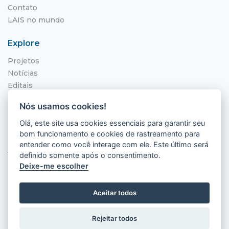
Contato
LAIS no mundo
Explore
Projetos
Notícias
Editais
NITS
Nós usamos cookies!
Localização
Olá, este site usa cookies essenciais para garantir seu
bom funcionamento e cookies de rastreamento para
Hospital Universitário Onofre Lopes - HUOL
entender como você interage com ele. Este último será
Av. Nilo Peçanha, 620 - Petrópolis
definido somente após o consentimento.
Natal - RN, 59012-300
Deixe-me escolher
Aceitar todos
Rejeitar todos
2026 © LAIS (HUOL). Todos os direitos