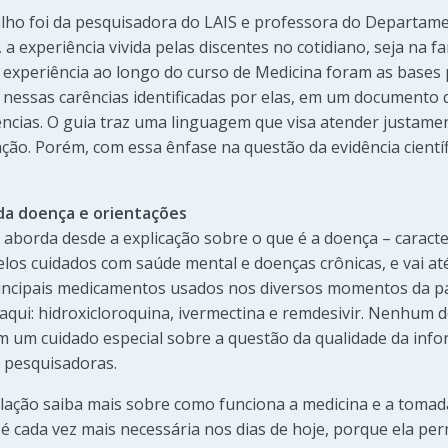
alho foi da pesquisadora do LAIS e professora do Departame
a experiência vivida pelas discentes no cotidiano, seja na f
experiência ao longo do curso de Medicina foram as bases
nessas carências identificadas por elas, em um documento q
cias. O guia traz uma linguagem que visa atender justamen
ão. Porém, com essa ênfase na questão da evidência científ
da doença e orientações
a aborda desde a explicação sobre o que é a doença – caracte
elos cuidados com saúde mental e doenças crônicas, e vai at
 principais medicamentos usados nos diversos momentos da 
aqui: hidroxicloroquina, ivermectina e remdesivir. Nenhum
m um cuidado especial sobre a questão da qualidade da inf
s pesquisadoras.
lação saiba mais sobre como funciona a medicina e a tomada
é cada vez mais necessária nos dias de hoje, porque ela p