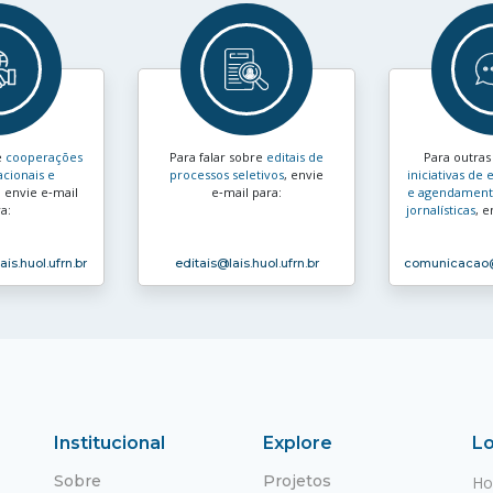
e
cooperações
Para falar sobre
editais de
Para outra
acionais e
processos seletivos
, envie
iniciativas d
, envie e‑mail
e‑mail para:
e agendamento
a:
jornalísticas
, e
ais.huol.ufrn.br
editais
@lais.huol.ufrn.br
comunicacao
Institucional
Explore
Lo
Sobre
Projetos
Ho