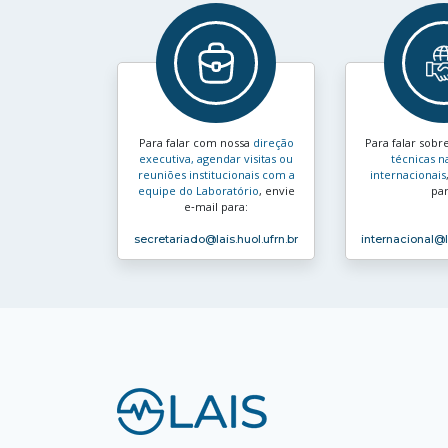
Para falar com nossa
direção
Para falar sobr
executiva, agendar visitas ou
técnicas n
reuniões institucionais com a
internacionais
equipe do Laboratório
, envie
par
e‑mail para:
secretariado
@lais.huol.ufrn.br
internacional
@l