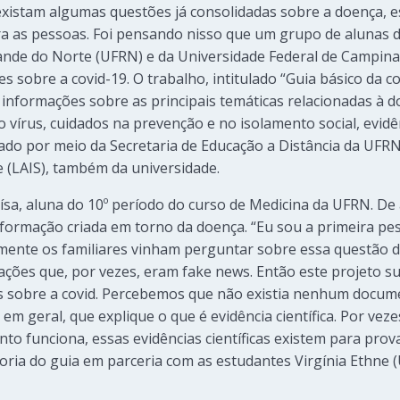
existam algumas questões já consolidadas sobre a doença, 
ra as pessoas. Foi pensando nisso que um grupo de alunas 
rande do Norte (UFRN) e da Universidade Federal de Campi
 sobre a covid-19. O trabalho, intitulado “Guia básico da c
z informações sobre as principais temáticas relacionadas à 
o vírus, cuidados na prevenção e no isolamento social, evidên
icado por meio da Secretaria de Educação a Distância da UFR
 (LAIS), também da universidade.
naísa, aluna do 10º período do curso de Medicina da UFRN. De 
formação criada em torno da doença. “Eu sou a primeira pes
emente os familiares vinham perguntar sobre essa questão 
mações que, por vezes, eram fake news. Então este projeto s
s sobre a covid. Percebemos que não existia nenhum docume
em geral, que explique o que é evidência científica. Por vez
 funciona, essas evidências científicas existem para prov
utoria do guia em parceria com as estudantes Virgínia Ethne 