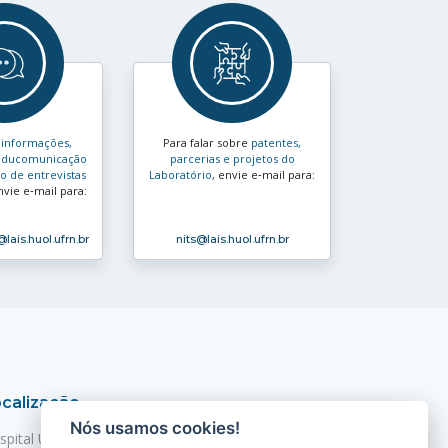
s
informações,
Para falar sobre
patentes,
e educomunicação
parcerias e projetos do
 de entrevistas
Laboratório
, envie e‑mail para:
nvie e‑mail para:
@lais.huol.ufrn.br
nits
@lais.huol.ufrn.br
calização
Nós usamos cookies!
spital Universitário Onofre Lopes - HUOL