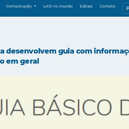
Comunicação
LAIS no mundo
Editais
Contato
a desenvolvem guia com informaçõ
ão em geral