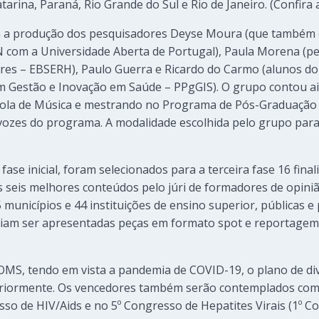
tarina, Paraná, Rio Grande do Sul e Rio de Janeiro. (Confira
m a produção dos pesquisadores Deyse Moura (que também
N com a Universidade Aberta de Portugal), Paula Morena (
lares – EBSERH), Paulo Guerra e Ricardo do Carmo (alunos do
Gestão e Inovação em Saúde – PPgGIS). O grupo contou ai
scola de Música e mestrando no Programa de Pós-Graduaçã
vozes do programa. A modalidade escolhida pelo grupo para 
se inicial, foram selecionados para a terceira fase 16 finali
os seis melhores conteúdos pelo júri de formadores de opin
 municípios e 44 instituições de ensino superior, públicas e
eriam ser apresentadas peças em formato spot e reportagem
MS, tendo em vista a pandemia de COVID-19, o plano de di
eriormente. Os vencedores também serão contemplados com 
so de HIV/Aids e no 5º Congresso de Hepatites Virais (1º C