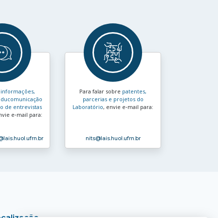
s
informações,
Para falar sobre
patentes,
e educomunicação
parcerias e projetos do
 de entrevistas
Laboratório
, envie e‑mail para:
nvie e‑mail para:
@lais.huol.ufrn.br
nits
@lais.huol.ufrn.br
calização