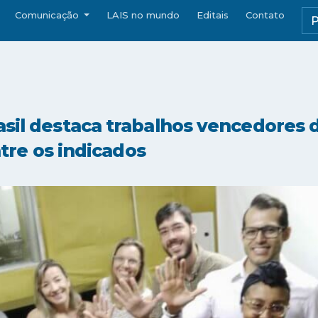
Comunicação
LAIS no mundo
Editais
Contato
asil destaca trabalhos vencedores 
entre os indicados