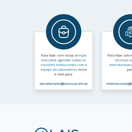
Para falar com nossa
direção
Para falar sobr
executiva, agendar visitas ou
técnicas n
reuniões institucionais com a
internacionais
equipe do Laboratório
, envie
par
e‑mail para:
secretariado
@lais.huol.ufrn.br
internacional
@l