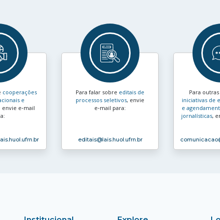
e
cooperações
Para falar sobre
editais de
Para outra
acionais e
processos seletivos
, envie
iniciativas d
, envie e‑mail
e‑mail para:
e agendamento
a:
jornalísticas
, e
ais.huol.ufrn.br
editais
@lais.huol.ufrn.br
comunicacao
Institucional
Explore
Lo