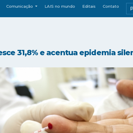
Comunicação
LAIS no mundo
Editais
Contato
cresce 31,8% e acentua epidemia sile