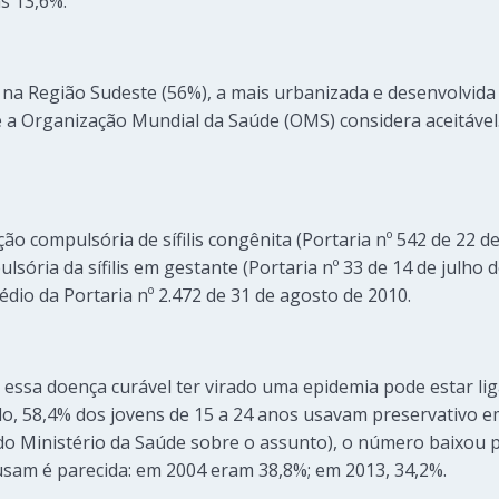
s 13,6%.
 na Região Sudeste (56%), a mais urbanizada e desenvolvida 
e a Organização Mundial da Saúde (OMS) considera aceitável
cação compulsória de sífilis congênita (Portaria nº 542 de 22
pulsória da sífilis em gestante (Portaria nº 33 de 14 de julho 
rmédio da Portaria nº 2.472 de 31 de agosto de 2010.
essa doença curável ter virado uma epidemia pode estar li
o, 58,4% dos jovens de 15 a 24 anos usavam preservativo e
do Ministério da Saúde sobre o assunto), o número baixou 
usam é parecida: em 2004 eram 38,8%; em 2013, 34,2%.