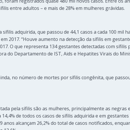
ério, foram registrados quase 480 mil novos casos. Entre os
filis entre adultos – e mais de 28% em mulheres grávidas.
sífilis adquirida, que passou de 44,1 casos a cada 100 mil 
s em 2017. “Houve aumento na detecção da sífilis em gestant
17. O que representa 134 gestantes detectadas com sífilis po
ora do Departamento de IST, Aids e Hepatites Virais do Mini
nda, no número de mortes por sífilis congênita, que passo
ada pela sífilis são as mulheres, principalmente as negras e
 14,4% de todos os casos de sífilis adquirida e em gestante
 29 anos alcançam 26,2% do total de casos notificados, en