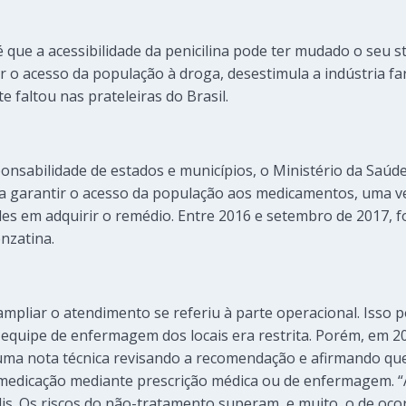
 que a acessibilidade da penicilina pode ter mudado o seu st
tar o acesso da população à droga, desestimula a indústria fa
 faltou nas prateleiras do Brasil.
onsabilidade de estados e municípios, o Ministério da Saúde
a garantir o acesso da população aos medicamentos, uma ve
des em adquirir o remédio. Entre 2016 e setembro de 2017, 
nzatina.
mpliar o atendimento se referiu à parte operacional. Isso p
equipe de enfermagem dos locais era restrita. Porém, em 2
ma nota técnica revisando a recomendação e afirmando que 
 medicação mediante prescrição médica ou de enfermagem.
lis. Os riscos do não-tratamento superam, e muito, o de oco