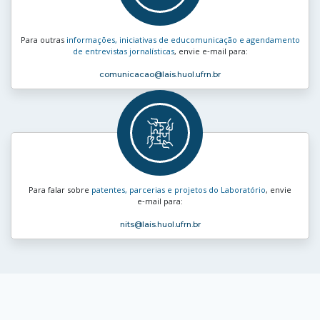
Para outras
informações, iniciativas de educomunicação e agendamento
de entrevistas jornalísticas
, envie e‑mail para:
comunicacao
@lais.huol.ufrn.br
Para falar sobre
patentes, parcerias e projetos do Laboratório
, envie
e‑mail para:
nits
@lais.huol.ufrn.br