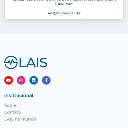
e‑mail para:
nits
@lais.huol.ufrn.br
Institucional
Sobre
Contato
LAIS no mundo