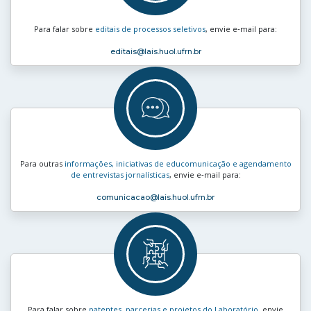
Para falar sobre
editais de processos seletivos
, envie e‑mail para:
editais
@lais.huol.ufrn.br
Para outras
informações, iniciativas de educomunicação e agendamento
de entrevistas jornalísticas
, envie e‑mail para:
comunicacao
@lais.huol.ufrn.br
Para falar sobre
patentes, parcerias e projetos do Laboratório
, envie