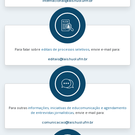
internacional
@lais.huol.ufrn.br
Para falar sobre
editais de processos seletivos
, envie e‑mail para:
editais
@lais.huol.ufrn.br
Para outras
informações, iniciativas de educomunicação e agendamento
de entrevistas jornalísticas
, envie e‑mail para:
comunicacao
@lais.huol.ufrn.br