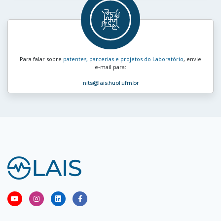
Para falar sobre
patentes, parcerias e projetos do Laboratório
, envie
e‑mail para:
nits
@lais.huol.ufrn.br