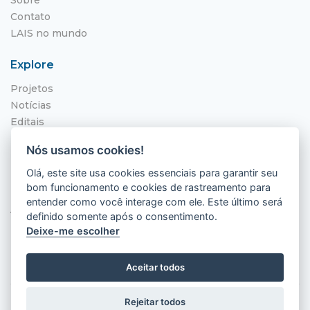
Contato
LAIS no mundo
Explore
Projetos
Notícias
Editais
NITS
Nós usamos cookies!
Localização
Olá, este site usa cookies essenciais para garantir seu
bom funcionamento e cookies de rastreamento para
Hospital Universitário Onofre Lopes - HUOL
entender como você interage com ele. Este último será
Av. Nilo Peçanha, 620 - Petrópolis
definido somente após o consentimento.
Natal - RN, 59012-300
Deixe-me escolher
Aceitar todos
Rejeitar todos
2026 © LAIS (HUOL). Todos os direitos