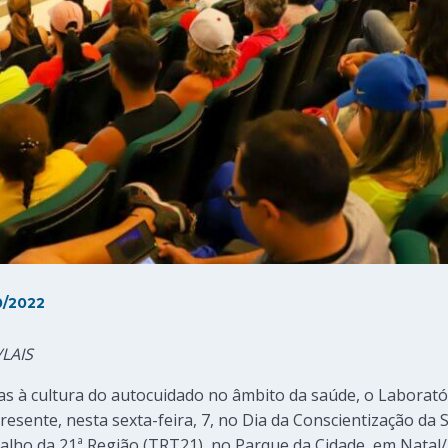
0/2022
/LAIS
s à cultura do autocuidado no âmbito da saúde, o Laborató
esente, nesta sexta-feira, 7, no Dia da Conscientização da
alho da 21ª Região (TRT21), no Parque da Cidade, em Natal/