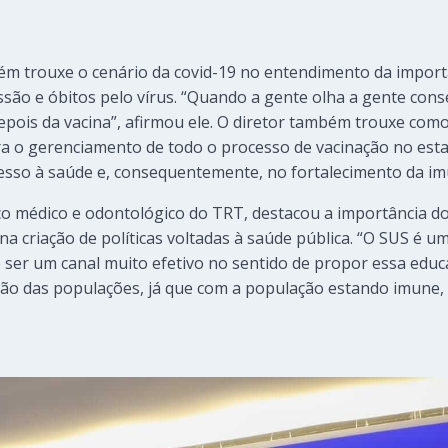
ém trouxe o cenário da covid-19 no entendimento da import
ssão e óbitos pelo vírus. “Quando a gente olha a gente con
epois da vacina”, afirmou ele. O diretor também trouxe com
ra o gerenciamento de todo o processo de vacinação no estad
esso à saúde e, consequentemente, no fortalecimento da im
ço médico e odontológico do TRT, destacou a importância d
na criação de políticas voltadas à saúde pública. “O SUS é u
ser um canal muito efetivo no sentido de propor essa educ
ção das populações, já que com a população estando imune