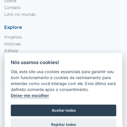
Sobre
Contato
LAIS no mundo
Explore
Projetos
Notícias
Editais
NITS
Nós usamos cookies!
Localização
Olá, este site usa cookies essenciais para garantir seu
bom funcionamento e cookies de rastreamento para
Hospital Universitário Onofre Lopes - HUOL
entender como você interage com ele. Este último será
Av. Nilo Peçanha, 620 - Petrópolis
definido somente após o consentimento.
Natal - RN, 59012-300
Deixe-me escolher
Aceitar todos
Rejeitar todos
2026 © LAIS (HUOL). Todos os direitos