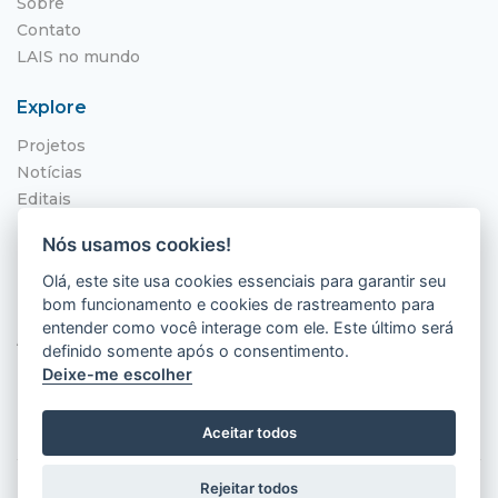
Sobre
Contato
LAIS no mundo
Explore
Projetos
Notícias
Editais
NITS
Nós usamos cookies!
Localização
Olá, este site usa cookies essenciais para garantir seu
bom funcionamento e cookies de rastreamento para
Hospital Universitário Onofre Lopes - HUOL
entender como você interage com ele. Este último será
Av. Nilo Peçanha, 620 - Petrópolis
definido somente após o consentimento.
Natal - RN, 59012-300
Deixe-me escolher
Aceitar todos
Rejeitar todos
2026 © LAIS (HUOL). Todos os direitos