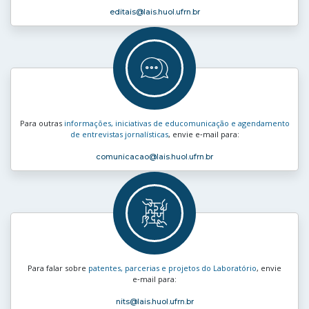
editais
@lais.huol.ufrn.br
Para outras
informações, iniciativas de educomunicação e agendamento
de entrevistas jornalísticas
, envie e‑mail para:
comunicacao
@lais.huol.ufrn.br
Para falar sobre
patentes, parcerias e projetos do Laboratório
, envie
e‑mail para:
nits
@lais.huol.ufrn.br