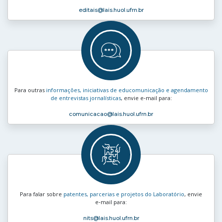
editais
@lais.huol.ufrn.br
Para outras
informações, iniciativas de educomunicação e agendamento
de entrevistas jornalísticas
, envie e‑mail para:
comunicacao
@lais.huol.ufrn.br
Para falar sobre
patentes, parcerias e projetos do Laboratório
, envie
e‑mail para:
nits
@lais.huol.ufrn.br