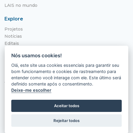
LAIS no mundo
Explore
Projetos
Notícias
Editais
NITS
Nós usamos cookies!
Localização
Olá, este site usa cookies essenciais para garantir seu
bom funcionamento e cookies de rastreamento para
Hospital Universitário Onofre Lopes - HUOL
entender como você interage com ele. Este último será
Av. Nilo Peçanha, 620 - Petrópolis
definido somente após o consentimento.
Natal - RN, 59012-300
Deixe-me escolher
Aceitar todos
Rejeitar todos
2026 © LAIS (HUOL). Todos os direitos
reservados.