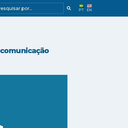
PT
EN
ducomunicação