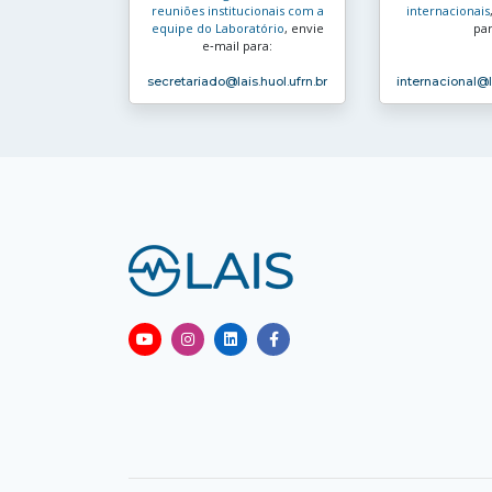
reuniões institucionais com a
internacionais
equipe do Laboratório
, envie
par
e‑mail para:
secretariado
@lais.huol.ufrn.br
internacional
@l