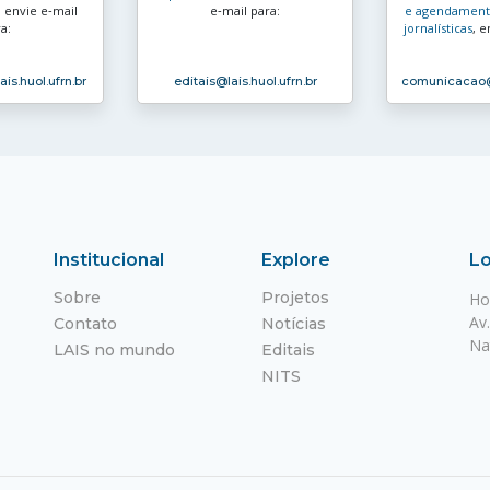
, envie e‑mail
e‑mail para:
e agendamento
a:
jornalísticas
, e
ais.huol.ufrn.br
editais
@lais.huol.ufrn.br
comunicacao
Institucional
Explore
Lo
Sobre
Projetos
Ho
Av
Contato
Notícias
Na
LAIS no mundo
Editais
NITS