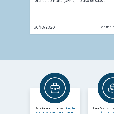
Grande do Norte (UFRN), no uso de suas...
Ler mai
30/10/2020
Para falar com nossa
direção
Para falar sobr
executiva, agendar visitas ou
técnicas n