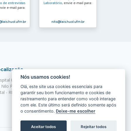
 de entrevistas
Laboratório
, envie e‑mail para:
nvie e‑mail para:
@lais.huol.ufrn.br
nits
@lais.huol.ufrn.br
calização
Nós usamos cookies!
spital Universitário Onofre Lopes - HUOL
. Nilo Peçanha, 620 - Petrópolis
Olá, este site usa cookies essenciais para
tal - RN, 59012-300
garantir seu bom funcionamento e cookies de
rastreamento para entender como você interage
com ele. Este último será definido somente após
o consentimento.
Deixe-me escolher
Aceitar todos
Rejeitar todos