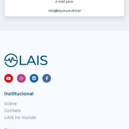
e‑mail para:
nits
@lais.huol.ufrn.br
Institucional
Sobre
Contato
LAIS no mundo