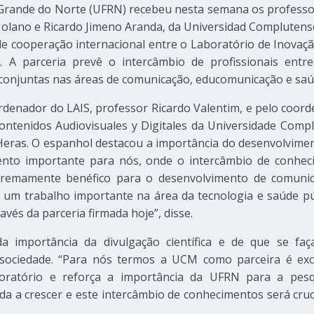
 Grande do Norte (UFRN) recebeu nesta semana os professor
olano e Ricardo Jimeno Aranda, da Universidad Complutens
 de cooperação internacional entre o Laboratório de Inovaç
1). A parceria prevê o intercâmbio de profissionais entr
conjuntas nas áreas de comunicação, educomunicação e saúd
rdenador do LAIS, professor Ricardo Valentim, e pelo coor
Contenidos Audiovisuales y Digitales da Universidade Com
Heras. O espanhol destacou a importância do desenvolvime
ento importante para nós, onde o intercâmbio de conheci
tremamente benéfico para o desenvolvimento de comunicaç
 um trabalho importante na área da tecnologia e saúde pú
vés da parceria firmada hoje”, disse.
da importância da divulgação científica e de que se fa
sociedade. “Para nós termos a UCM como parceira é exc
boratório e reforça a importância da UFRN para a pesqu
da a crescer e este intercâmbio de conhecimentos será cruc