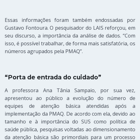
Essas
informações foram
também
endossadas por
Gustavo Fontoura. O pesquisador do LAIS reforç
ou,
em
seu discur
so,
a importância da análise de dados. “Com
isso, é possível trabalh
ar,
de forma mais satisfató
ria,
os
números agrupados pela PMAQ”.
“Porta de entrada do cuidado”
A professora Ana Tânia Sampaio
, por sua vez,
apresentou
ao público
a evolução do número de
equipes de atenção básica atendidas após a
implementação da PMAQ. De acordo com ela, devido ao
tamanho e
à
importância do SUS
como
política de
saúde pública, pesquisas voltadas
ao
dimensionamento
da atenção básica são primordiais para um processo