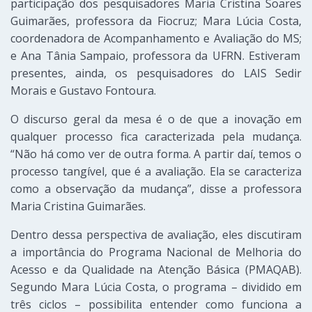
participação dos pesquisadores Maria Cristina Soares
Guimarães, professora da Fiocruz; Mara Lúcia Costa,
coordenadora de Acompanhamento e Avaliação do MS;
e
Ana Tânia Sampaio, professora da UFR
N. Estiveram
presentes, ainda,
os pesquisadores do L
AIS
Sedir
Morais e Gustavo Fontoura.
O discurso geral da mesa é
o de
que a inovação em
qualquer processo fica caracterizada pela mudança.
“Não há como ver de outra form
a. A
partir daí, temos o
processo tangível, que é a avaliação. Ela se caracteriza
como a observação da mudança”, disse a professora
Maria Cristina Guimarães.
Dentro d
ess
a perspectiva de avaliação,
eles
discutiram
a importância do Programa Nacional de Melhoria do
Acesso e da Qualidade na Atenção Básica (PMAQAB).
Segundo Mara Lúcia Costa, o program
a –
dividido em
três ciclo
s –
possibilita entender como funciona a