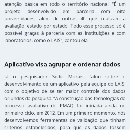
atenção básica em todo o território nacional.
“É
um
pro
jeto
desen
volvido em parceria com oito
universidades, além de outras 40 que realizam a
avaliaçã
o,
estado por estado. Todo esse processo só é
possível graças
à
parceria com as instituições e
com
laboratórios, como o LAIS”, contou ela.
Aplicativo visa agrupar e ordenar dados
Já o
pesquisador Sedir Morais, falou sobre
o
d
esenvolvimento de um aplicativo pela equipe do
LAIS
,
com o objetivo de
se ter
maior controle dos dados
oriundos da pesquisa. “A construção das tecnologias do
processo avaliativo do PMAQ
foi
i
niciada
ainda no
primeiro ciclo, em 2012. Em um primeiro mome
nto,
nós
desenvolvemos ferramentas de valid
ação
que tinham
critérios estabeleci
dos,
para que os dados fossem