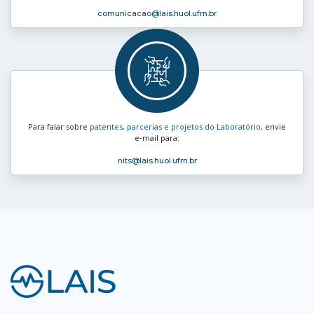
comunicacao
@lais.huol.ufrn.br
Para falar sobre
patentes, parcerias e projetos do Laboratório
, envie
e‑mail para:
nits
@lais.huol.ufrn.br