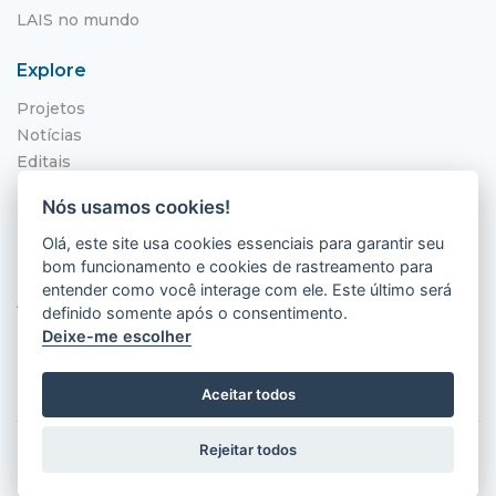
LAIS no mundo
Explore
Projetos
Notícias
Editais
NITS
Nós usamos cookies!
Localização
Olá, este site usa cookies essenciais para garantir seu
bom funcionamento e cookies de rastreamento para
Hospital Universitário Onofre Lopes - HUOL
entender como você interage com ele. Este último será
Av. Nilo Peçanha, 620 - Petrópolis
definido somente após o consentimento.
Natal - RN, 59012-300
Deixe-me escolher
Aceitar todos
Rejeitar todos
2026 © LAIS (HUOL). Todos os direitos
reservados.