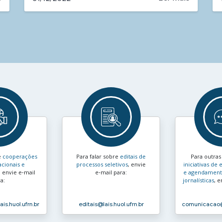
e
cooperações
Para falar sobre
editais de
Para outra
acionais e
processos seletivos
, envie
iniciativas d
, envie e‑mail
e‑mail para:
e agendamento
a:
jornalísticas
, e
ais.huol.ufrn.br
editais
@lais.huol.ufrn.br
comunicacao