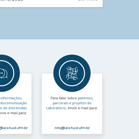
s
informações,
Para falar sobre
patentes,
e educomunicação
parcerias e projetos do
 de entrevistas
Laboratório
, envie e‑mail para:
nvie e‑mail para:
@lais.huol.ufrn.br
nits
@lais.huol.ufrn.br