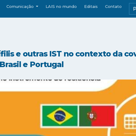
Comunicação
LAIS no mundo
Editais
Contato
filis e outras IST no contexto da co
rasil e Portugal