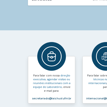
Para falar com nossa
direção
Para falar sobr
executiva, agendar visitas ou
técnicas n
reuniões institucionais com a
internacionais
equipe do Laboratório
, envie
par
e‑mail para:
secretariado
@lais.huol.ufrn.br
internacional
@l